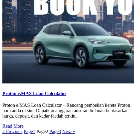
Proton e.MAS Loan Calculator
Proton e.MAS Loan Calculator – Rancang pembelian kereta Proton
baru anda di sini. Dapatkan anggaran ansuran bulanan berdasarkan
harga, deposit, dan kadar faedah terkini.
Read More
« Previous
Page
1
Page
2
Page
3
Next »