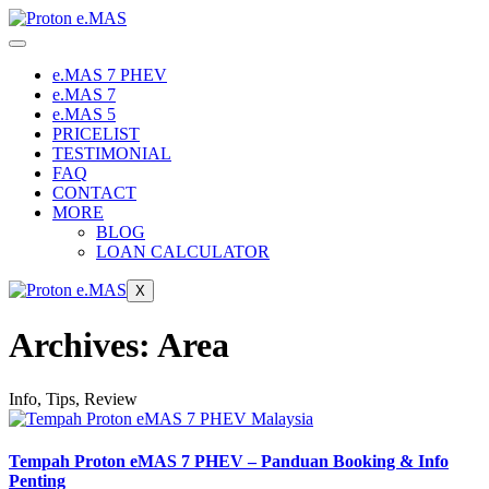
Skip
to
content
e.MAS 7 PHEV
e.MAS 7
e.MAS 5
PRICELIST
TESTIMONIAL
FAQ
CONTACT
MORE
BLOG
LOAN CALCULATOR
X
Archives: Area
Info, Tips, Review
Tempah Proton eMAS 7 PHEV – Panduan Booking & Info
Penting