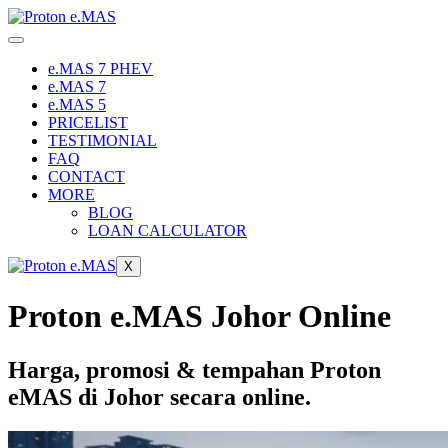
Skip
to
content
e.MAS 7 PHEV
e.MAS 7
e.MAS 5
PRICELIST
TESTIMONIAL
FAQ
CONTACT
MORE
BLOG
LOAN CALCULATOR
X
Proton e.MAS Johor Online
Harga, promosi & tempahan Proton
eMAS di Johor secara online.