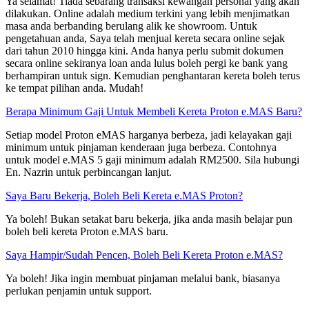
Ya selamat! Tiada sebarang transaksi kewangan personal yang akan
dilakukan. Online adalah medium terkini yang lebih menjimatkan
masa anda berbanding berulang alik ke showroom. Untuk
pengetahuan anda, Saya telah menjual kereta secara online sejak
dari tahun 2010 hingga kini. Anda hanya perlu submit dokumen
secara online sekiranya loan anda lulus boleh pergi ke bank yang
berhampiran untuk sign. Kemudian penghantaran kereta boleh terus
ke tempat pilihan anda. Mudah!
Berapa Minimum Gaji Untuk Membeli Kereta Proton e.MAS Baru?
Setiap model Proton eMAS harganya berbeza, jadi kelayakan gaji
minimum untuk pinjaman kenderaan juga berbeza. Contohnya
untuk model e.MAS 5 gaji minimum adalah RM2500. Sila hubungi
En. Nazrin untuk perbincangan lanjut.
Saya Baru Bekerja, Boleh Beli Kereta e.MAS Proton?
Ya boleh! Bukan setakat baru bekerja, jika anda masih belajar pun
boleh beli kereta Proton e.MAS baru.
Saya Hampir/Sudah Pencen, Boleh Beli Kereta Proton e.MAS?
Ya boleh! Jika ingin membuat pinjaman melalui bank, biasanya
perlukan penjamin untuk support.