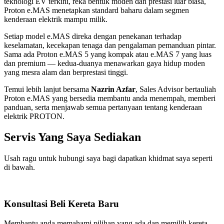
teknologi EV terkini, reka bentuk moden dan prestasi luar biasa,
Proton e.MAS menetapkan standard baharu dalam segmen
kenderaan elektrik mampu milik.
Setiap model e.MAS direka dengan penekanan terhadap
keselamatan, kecekapan tenaga dan pengalaman pemanduan pintar.
Sama ada Proton e.MAS 5 yang kompak atau e.MAS 7 yang luas
dan premium — kedua-duanya menawarkan gaya hidup moden
yang mesra alam dan berprestasi tinggi.
Temui lebih lanjut bersama
Nazrin Azfar
, Sales Advisor bertauliah
Proton e.MAS yang bersedia membantu anda menempah, memberi
panduan, serta menjawab semua pertanyaan tentang kenderaan
elektrik PROTON.
Servis Yang Saya Sediakan
Usah ragu untuk hubungi saya bagi dapatkan khidmat saya seperti
di bawah.
Konsultasi Beli Kereta Baru
Membantu anda memahami pilihan yang ada dan memilih kereta