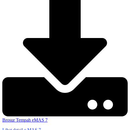
Brosur
Tempah eMAS 7
Lihat detail e.MAS 7 →