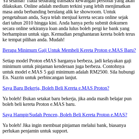
Ya selamat! Tiada sebarang transaksi kewangan personal yang akan
dilakukan. Online adalah medium terkini yang lebih menjimatkan
masa anda berbanding berulang alik ke showroom. Untuk
pengetahuan anda, Saya telah menjual kereta secara online sejak
dari tahun 2010 hingga kini. Anda hanya perlu submit dokumen
secara online sekiranya loan anda lulus boleh pergi ke bank yang
berhampiran untuk sign. Kemudian penghantaran kereta boleh terus
ke tempat pilihan anda. Mudah!
Berapa Minimum Gaji Untuk Membeli Kereta Proton e.MAS Baru?
Setiap model Proton eMAS harganya berbeza, jadi kelayakan gaji
minimum untuk pinjaman kenderaan juga berbeza. Contohnya
untuk model e.MAS 5 gaji minimum adalah RM2500. Sila hubungi
En. Nazrin untuk perbincangan lanjut.
Saya Baru Bekerja, Boleh Beli Kereta e.MAS Proton?
Ya boleh! Bukan setakat baru bekerja, jika anda masih belajar pun
boleh beli kereta Proton e.MAS baru.
Saya Hampir/Sudah Pencen, Boleh Beli Kereta Proton e.MAS?
Ya boleh! Jika ingin membuat pinjaman melalui bank, biasanya
perlukan penjamin untuk support.