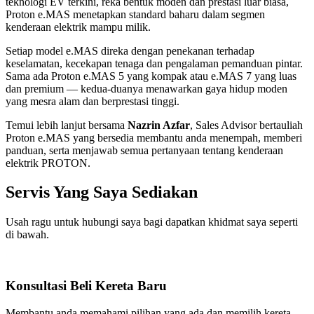
teknologi EV terkini, reka bentuk moden dan prestasi luar biasa,
Proton e.MAS menetapkan standard baharu dalam segmen
kenderaan elektrik mampu milik.
Setiap model e.MAS direka dengan penekanan terhadap
keselamatan, kecekapan tenaga dan pengalaman pemanduan pintar.
Sama ada Proton e.MAS 5 yang kompak atau e.MAS 7 yang luas
dan premium — kedua-duanya menawarkan gaya hidup moden
yang mesra alam dan berprestasi tinggi.
Temui lebih lanjut bersama
Nazrin Azfar
, Sales Advisor bertauliah
Proton e.MAS yang bersedia membantu anda menempah, memberi
panduan, serta menjawab semua pertanyaan tentang kenderaan
elektrik PROTON.
Servis Yang Saya Sediakan
Usah ragu untuk hubungi saya bagi dapatkan khidmat saya seperti
di bawah.
Konsultasi Beli Kereta Baru
Membantu anda memahami pilihan yang ada dan memilih kereta