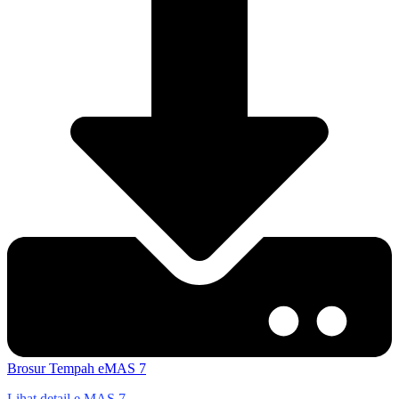
Brosur
Tempah eMAS 7
Lihat detail e.MAS 7 →