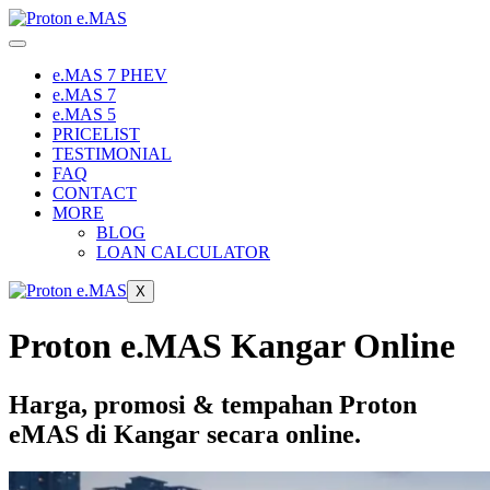
Skip
to
content
e.MAS 7 PHEV
e.MAS 7
e.MAS 5
PRICELIST
TESTIMONIAL
FAQ
CONTACT
MORE
BLOG
LOAN CALCULATOR
X
Proton e.MAS Kangar Online
Harga, promosi & tempahan Proton
eMAS di Kangar secara online.