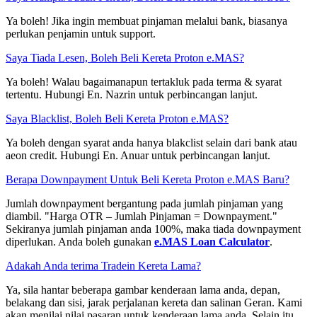
Ya boleh! Jika ingin membuat pinjaman melalui bank, biasanya
perlukan penjamin untuk support.
Saya Tiada Lesen, Boleh Beli Kereta Proton e.MAS?
Ya boleh! Walau bagaimanapun tertakluk pada terma & syarat
tertentu. Hubungi En. Nazrin untuk perbincangan lanjut.
Saya Blacklist, Boleh Beli Kereta Proton e.MAS?
Ya boleh dengan syarat anda hanya blakclist selain dari bank atau
aeon credit. Hubungi En. Anuar untuk perbincangan lanjut.
Berapa Downpayment Untuk Beli Kereta Proton e.MAS Baru?
Jumlah downpayment bergantung pada jumlah pinjaman yang
diambil. "Harga OTR – Jumlah Pinjaman = Downpayment."
Sekiranya jumlah pinjaman anda 100%, maka tiada downpayment
diperlukan. Anda boleh gunakan
e.MAS Loan Calculator
.
Adakah Anda terima Tradein Kereta Lama?
Ya, sila hantar beberapa gambar kenderaan lama anda, depan,
belakang dan sisi, jarak perjalanan kereta dan salinan Geran. Kami
akan menilai nilai pasaran untuk kenderaan lama anda. Selain itu,