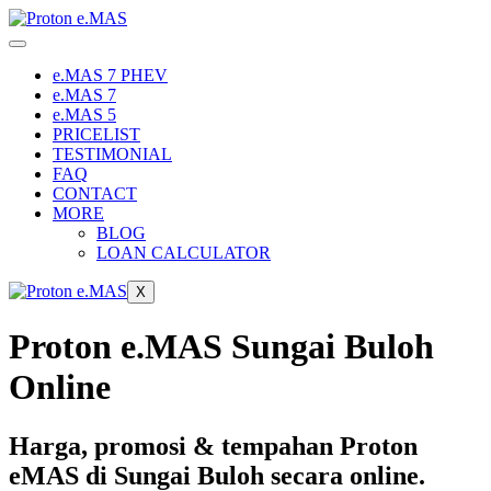
Skip
to
content
e.MAS 7 PHEV
e.MAS 7
e.MAS 5
PRICELIST
TESTIMONIAL
FAQ
CONTACT
MORE
BLOG
LOAN CALCULATOR
X
Proton e.MAS Sungai Buloh
Online
Harga, promosi & tempahan Proton
eMAS di Sungai Buloh secara online.